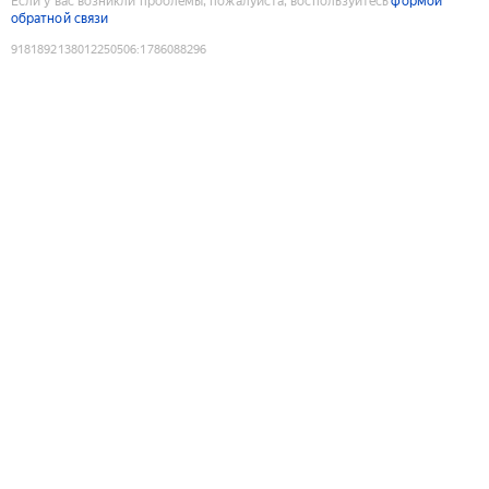
Если у вас возникли проблемы, пожалуйста, воспользуйтесь
формой
обратной связи
9181892138012250506
:
1786088296