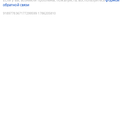
Если у вас возникли проблемы, пожалуйста, воспользуйтесь
формой
обратной связи
9189778367177299599
:
1786205810