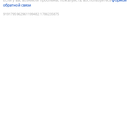
Если у вас возникли проблемы, пожалуйста, воспользуйтесь
формой
обратной связи
9191795962961199482
:
1786235875