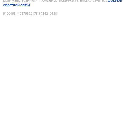
Если у вас возникли проблемы, пожалуйста, воспользуйтесь
формой
обратной связи
9190095140879602175
:
1786210530