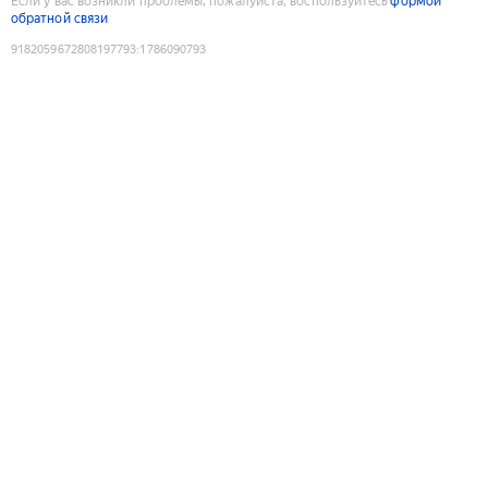
Если у вас возникли проблемы, пожалуйста, воспользуйтесь
формой
обратной связи
9182059672808197793
:
1786090793