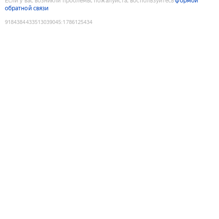
Если у вас возникли проблемы, пожалуйста, воспользуйтесь
формой
обратной связи
9184384433513039045
:
1786125434