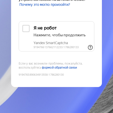
Почему это могло произойти?
Если у вас возникли проблемы, пожалуйста,
воспользуйтесь
формой обратной связи
9194765890634913558
:
1786280130