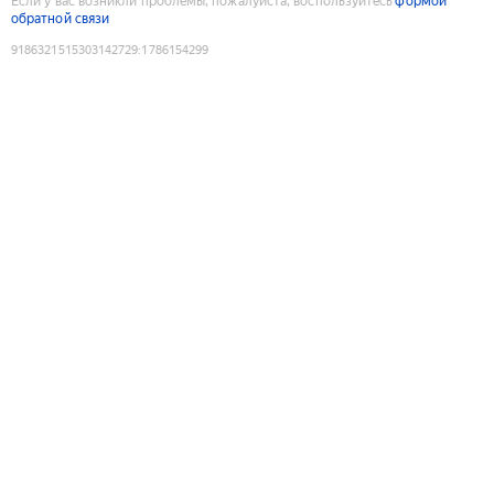
Если у вас возникли проблемы, пожалуйста, воспользуйтесь
формой
обратной связи
9186321515303142729
:
1786154299