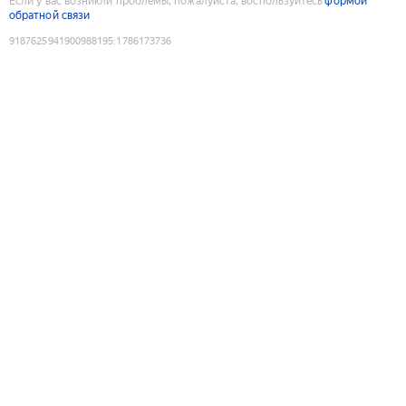
Если у вас возникли проблемы, пожалуйста, воспользуйтесь
формой
обратной связи
9187625941900988195
:
1786173736