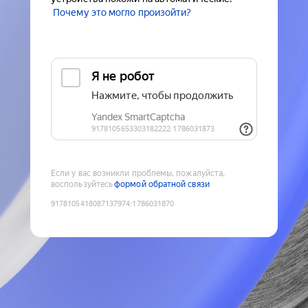
Почему это могло произойти?
Если у вас возникли проблемы, пожалуйста,
воспользуйтесь
формой обратной связи
9178105418087137974
:
1786031870