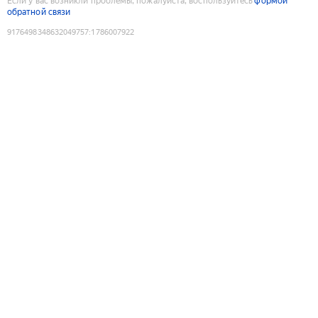
Если у вас возникли проблемы, пожалуйста, воспользуйтесь
формой
обратной связи
9176498348632049757
:
1786007922