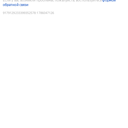
Если у вас возникли проблемы, пожалуйста, воспользуйтесь
формой
обратной связи
9179129233399352578
:
1786047126