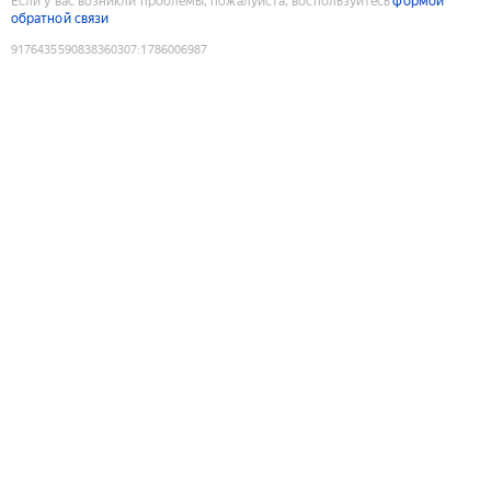
Если у вас возникли проблемы, пожалуйста, воспользуйтесь
формой
обратной связи
9176435590838360307
:
1786006987