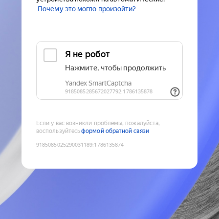
Почему это могло произойти?
Если у вас возникли проблемы, пожалуйста,
воспользуйтесь
формой обратной связи
9185085025290031189
:
1786135874