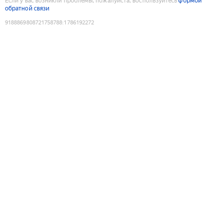
Если у вас возникли проблемы, пожалуйста, воспользуйтесь
формой
обратной связи
9188869808721758788
:
1786192272