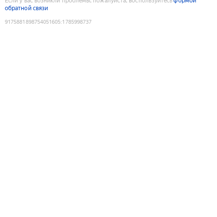
Если у вас возникли проблемы, пожалуйста, воспользуйтесь
формой
обратной связи
9175881898754051605
:
1785998737