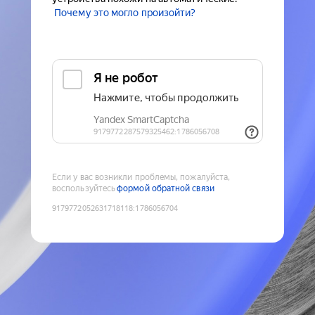
Почему это могло произойти?
Если у вас возникли проблемы, пожалуйста,
воспользуйтесь
формой обратной связи
9179772052631718118
:
1786056704