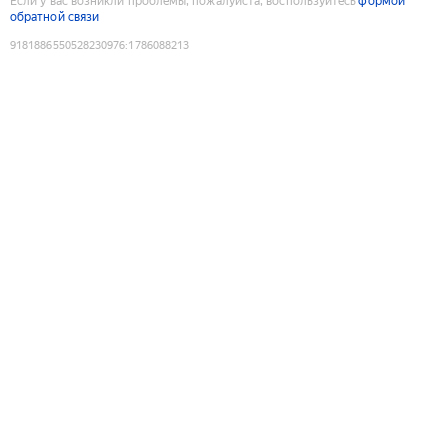
Если у вас возникли проблемы, пожалуйста, воспользуйтесь
формой
обратной связи
9181886550528230976
:
1786088213