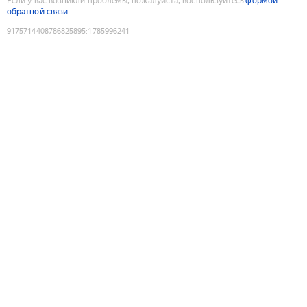
Если у вас возникли проблемы, пожалуйста, воспользуйтесь
формой
обратной связи
9175714408786825895
:
1785996241