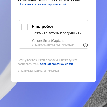
Почему это могло произойти?
Если у вас возникли проблемы, пожалуйста,
воспользуйтесь
формой обратной связи
9182359529842280939
:
1786095261