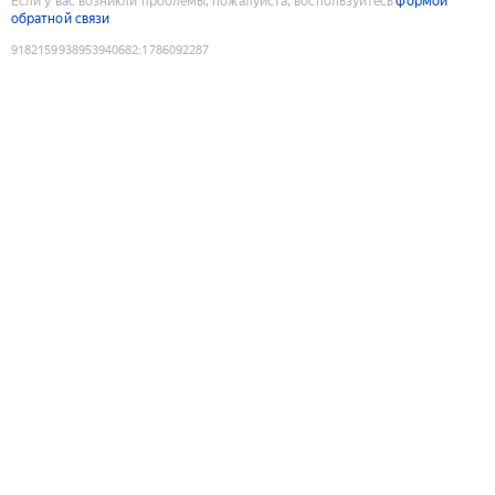
Если у вас возникли проблемы, пожалуйста, воспользуйтесь
формой
обратной связи
9182159938953940682
:
1786092287