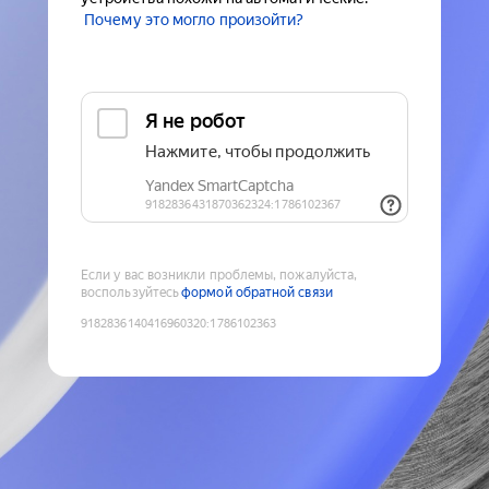
Почему это могло произойти?
Если у вас возникли проблемы, пожалуйста,
воспользуйтесь
формой обратной связи
9182836140416960320
:
1786102363