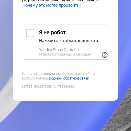
Почему это могло произойти?
Если у вас возникли проблемы, пожалуйста,
воспользуйтесь
формой обратной связи
9175351502907905810
:
1785990833