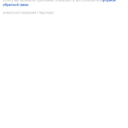
Если у вас возникли проблемы, пожалуйста, воспользуйтесь
формой
обратной связи
9194372437135065399
:
1786274267