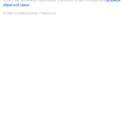
Если у вас возникли проблемы, пожалуйста, воспользуйтесь
формой
обратной связи
9178873518965393508
:
1786043315