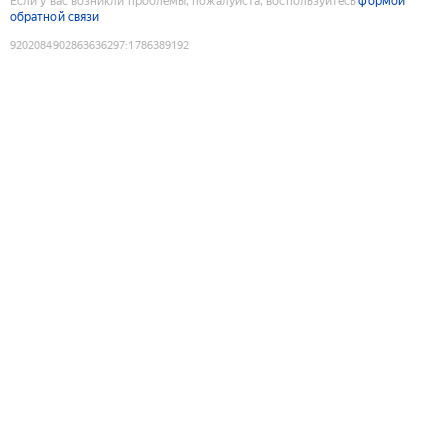
Если у вас возникли проблемы, пожалуйста, воспользуйтесь
формой
обратной связи
9202084902863636297
:
1786389192