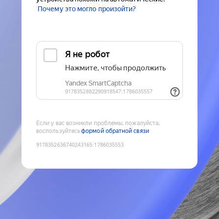
Почему это могло произойти?
Если у вас возникли проблемы, пожалуйста,
воспользуйтесь
формой обратной связи
9178352636740243165
:
1786035553