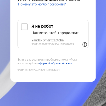
Почему это могло произойти?
Если у вас возникли проблемы, пожалуйста,
воспользуйтесь
формой обратной связи
9181108662627471329
:
1786076621