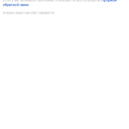
Если у вас возникли проблемы, пожалуйста, воспользуйтесь
формой
обратной связи
9180041264671491258
:
1786060716