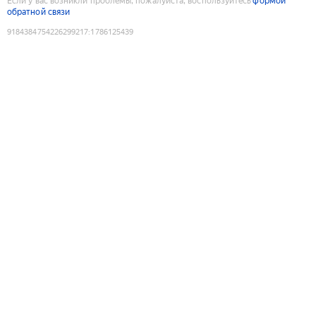
Если у вас возникли проблемы, пожалуйста, воспользуйтесь
формой
обратной связи
9184384754226299217
:
1786125439