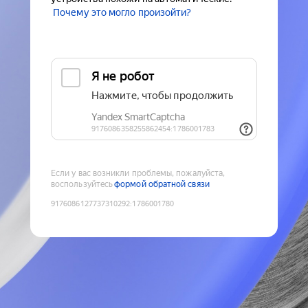
Почему это могло произойти?
Если у вас возникли проблемы, пожалуйста,
воспользуйтесь
формой обратной связи
9176086127737310292
:
1786001780