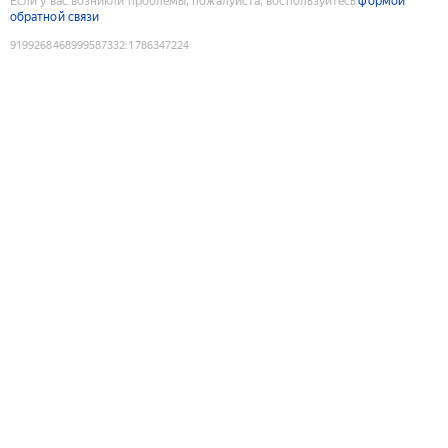
Если у вас возникли проблемы, пожалуйста, воспользуйтесь
формой
обратной связи
9199268468999587332
:
1786347224