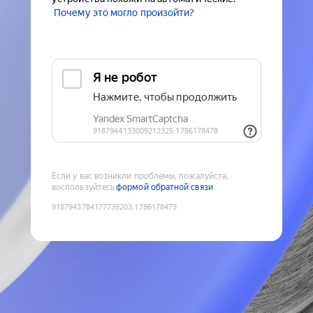
Почему это могло произойти?
Если у вас возникли проблемы, пожалуйста,
воспользуйтесь
формой обратной связи
9187943784177735203
:
1786178473