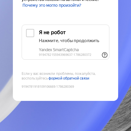
Почему это могло произойти?
Если у вас возникли проблемы, пожалуйста,
воспользуйтесь
формой обратной связи
9194781918109106669
:
1786280369