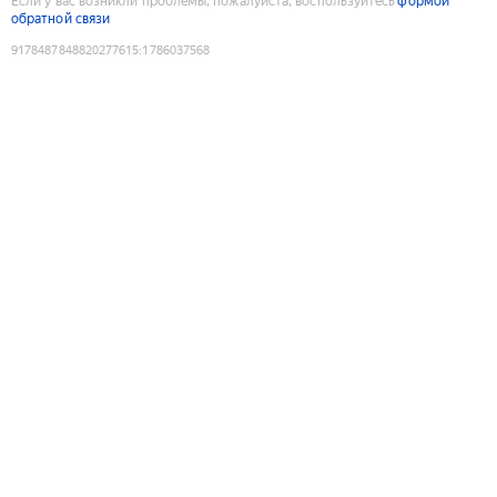
Если у вас возникли проблемы, пожалуйста, воспользуйтесь
формой
обратной связи
9178487848820277615
:
1786037568