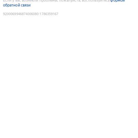
Если у вас возникли проблемы, пожалуйста, воспользуйтесь
формой
обратной связи
9200069946874006080
:
1786359167