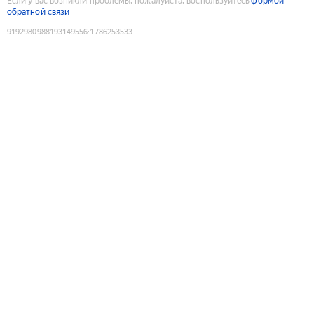
Если у вас возникли проблемы, пожалуйста, воспользуйтесь
формой
обратной связи
9192980988193149556
:
1786253533