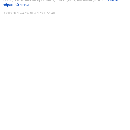
Если у вас возникли проблемы, пожалуйста, воспользуйтесь
формой
обратной связи
9180861616242823057
:
1786072940