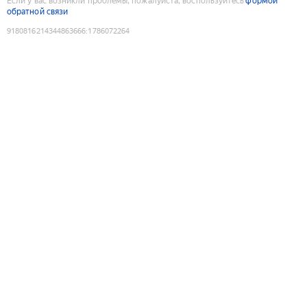
Если у вас возникли проблемы, пожалуйста, воспользуйтесь
формой
обратной связи
9180816214344863666
:
1786072264