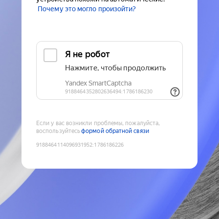
Почему это могло произойти?
Если у вас возникли проблемы, пожалуйста,
воспользуйтесь
формой обратной связи
9188464114096931952
:
1786186226