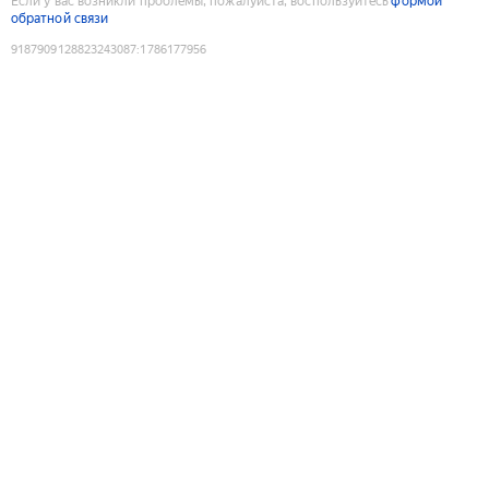
Если у вас возникли проблемы, пожалуйста, воспользуйтесь
формой
обратной связи
9187909128823243087
:
1786177956