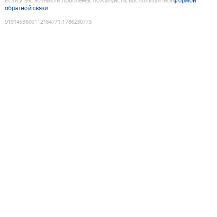
Если у вас возникли проблемы, пожалуйста, воспользуйтесь
формой
обратной связи
9191453600112184771
:
1786230773