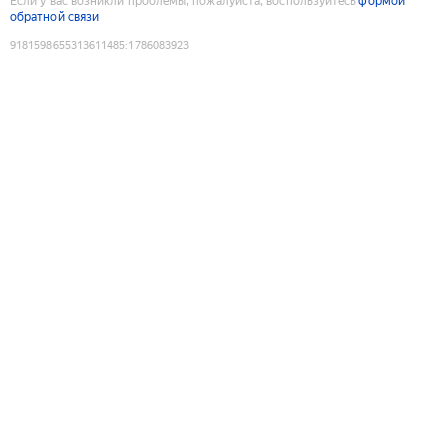
Если у вас возникли проблемы, пожалуйста, воспользуйтесь
формой
обратной связи
9181598655313611485
:
1786083923