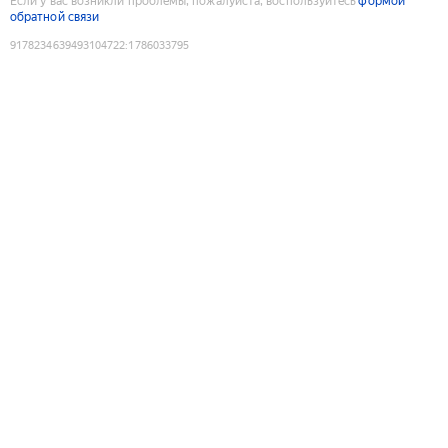
Если у вас возникли проблемы, пожалуйста, воспользуйтесь
формой
обратной связи
9178234639493104722
:
1786033795