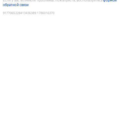
Если у вас возникли проблемы, пожалуйста, воспользуйтесь
формой
обратной связи
9177065228413436389
:
1786016370