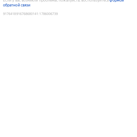
Если у вас возникли проблемы, пожалуйста, воспользуйтесь
формой
обратной связи
9176418916768680141
:
1786006739