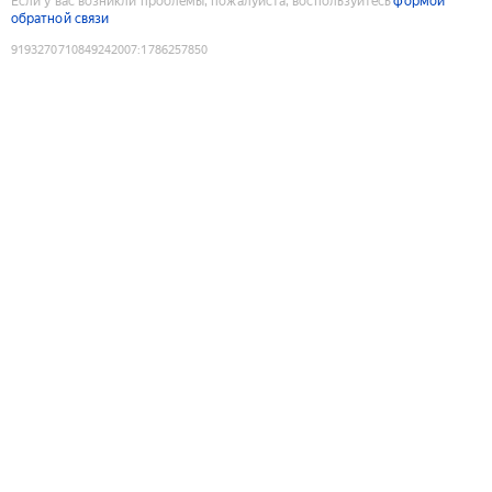
Если у вас возникли проблемы, пожалуйста, воспользуйтесь
формой
обратной связи
9193270710849242007
:
1786257850