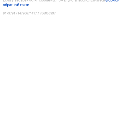
Если у вас возникли проблемы, пожалуйста, воспользуйтесь
формой
обратной связи
9179791714790671417
:
1786056997