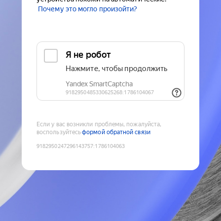
Почему это могло произойти?
Если у вас возникли проблемы, пожалуйста,
воспользуйтесь
формой обратной связи
9182950247296143757
:
1786104063