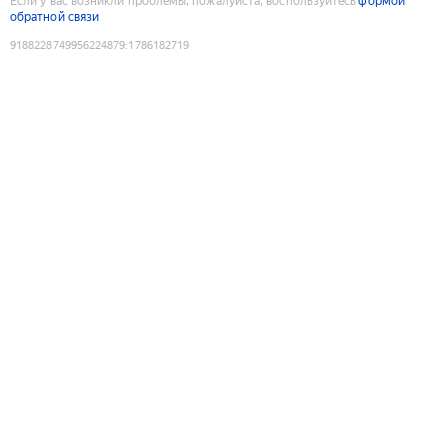
Если у вас возникли проблемы, пожалуйста, воспользуйтесь
формой
обратной связи
9188228749956224879
:
1786182719